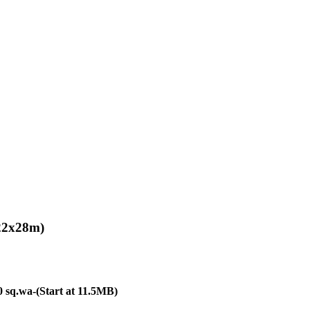
d22x28m)
0 sq.wa-(Start at 11.5MB)