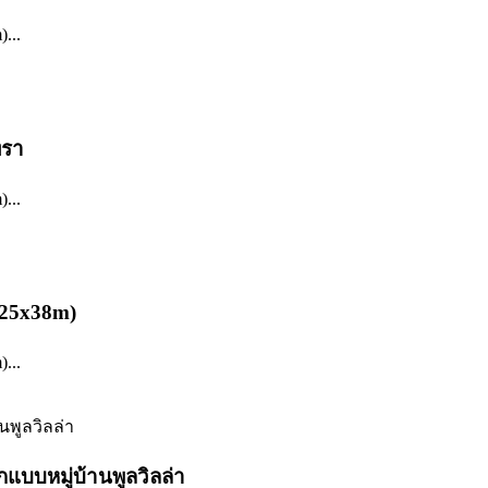
...
ทรา
...
d25x38m)
...
แบบหมู่บ้านพูลวิลล่า