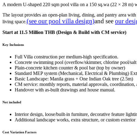
A modern U-shaped 220 sqm pool villa on a 150 sq.wa (22 × 28 m) w
The layout provides an open-plan living, dining, and pantry area wit
(see our pool villa design)
and see
our desi
living space.
Start at 11.5 Million THB (Design & Build with CM service)
Key Inclusions
Full Villa construction per medium-high specification.
Concrete swimming pool (overflow/skimmer, chlorine pool/salt w
Plain-concrete kitchen counter & pool bar (top by owner)
Standard MEP system (Mechanical, Electrical & Plumbing) Extra
Basic Landscape: Manila grass + One Indian Oak tree (2.5m)
CM service: monthly reports, material approvals, coordination, 
Handover with as-built drawings and house manual.
Not included
Interior design, loose/built-in furniture, decorative feature lighti
Additional landscape works, extra structure, or custom exterior 
Cost Variation Factors