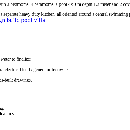
ith 3 bedrooms, 4 bathrooms, a pool 4x10m depth 1.2 meter and 2 cov
h a separate heavy-duty kitchen, all oriented around a central swimmin
gn build pool villa
ater to finalize)
 electrical load / generator by owner.
as-built drawings.
ng.
features