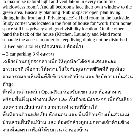
to maximize natural light and ventilation in every room ‘no
windowless room’. And all bedrooms face their own window to the
green area. Basically planning ‘Public space’ open-plan living
dining in the front and ‘Private space’ all bed room in the backside.
Study corner was located a the front of house for ‘work-from-home’
space still has privacy and good visibility location. On the other
hand the back of the house (Kitchen, Laundry and Maid room
separate the access in order to keep living dining not be disturbed
-3 Bed and 3 toilet (3ห้องนอน 3 ห้องน้ำ)
– 3 car parking 3 ที่จอดรถ
เฉลียงบ้านอยู่ตรงกลางเพื่อให้ทุกห้องได้ช่องแสงและลม
ธรรมชาติ เพื่อการให้ความใส่ใจกับคุณภาพชีวิตที่ดี ทุกห้อง
สามารถมองเห็นพื้นที่สีเขียวรอบตัวบ้าน และ ยังมีความเป็นส่วน
ตัวสูง
พืนที่ส่วนด้านหน้า Open-Plan ห้องรับแขก และ ห้องอาหาร
พร้อมพื้นที่ มุมทำงานเล็กๆ และ กั้นด้วยผนังกระจก เพื่อกันเสียง
และความเป้นส่วนตัว สามารถทำงานที่บ้านได้
พื้นทีส่วนด้านหลังเป็น ห้องนอน และ พื้นที่ด้านข้างเป็นส่วนแม่
บ้านส่วนพื้นที่แม่บ้าน และ ห้องซักล้างถูกแยกทางเข้าด้านข้าง
จากที่จอดรถ เพื่อมิให้รบกวน เจ้าของบ้าน