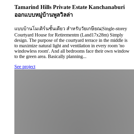
Tamarind Hills Private Estate Kanchanaburi
ออกแบบหมู่บ้านพูลวิลล่า
แบบบ้านโมเดิร์นชั้นเดียว สำหรับวัยเกษียณ|Single-storey
Courtyard House for Retirementm (Land17x28m) Simply
design. The purpose of the courtyard terrace in the middle is
to maximize natural light and ventilation in every room 'no
windowless room'. And all bedrooms face their own window
to the green area. Basically planning...
See project