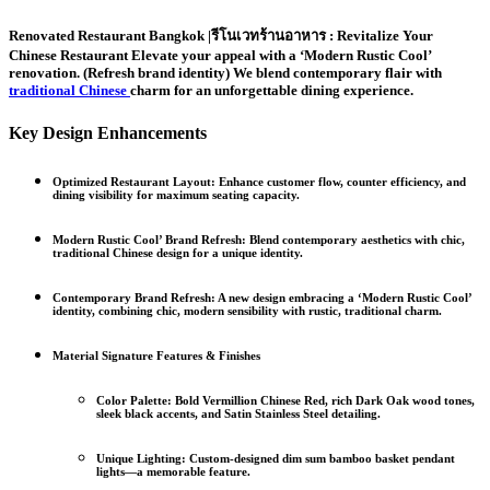
Renovated Restaurant Bangkok |รีโนเวทร้านอาหาร : Revitalize Your
Chinese Restaurant Elevate your appeal with a
‘Modern Rustic Cool’
renovation. (Refresh brand identity) We blend contemporary flair with
traditional Chinese
charm for an unforgettable dining experience.
Key Design Enhancements
Optimized Restaurant Layout:
Enhance customer flow, counter efficiency, and
dining visibility for maximum seating capacity.
Modern Rustic Cool’ Brand Refresh:
Blend contemporary aesthetics with chic,
traditional Chinese design for a unique identity.
Contemporary Brand Refresh: A new design embracing a ‘Modern Rustic Cool’
identity, combining chic, modern sensibility with rustic, traditional charm.
Material Signature Features & Finishes
Color Palette: Bold Vermillion Chinese Red, rich Dark Oak wood tones,
sleek black accents, and Satin Stainless Steel detailing.
Unique Lighting: Custom-designed dim sum bamboo basket pendant
lights—a memorable feature.