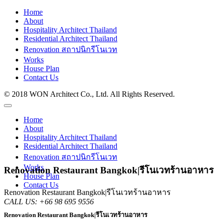
Home
About
Hospitality Architect Thailand
Residential Architect Thailand
Renovation สถาปนิกรีโนเวท
Works
House Plan
Contact Us
© 2018 WON Architect Co., Ltd. All Rights Reserved.
Home
About
Hospitality Architect Thailand
Residential Architect Thailand
Renovation สถาปนิกรีโนเวท
Works
Renovation Restaurant Bangkok|รีโนเวทร้านอาหาร
House Plan
Contact Us
Renovation Restaurant Bangkok|รีโนเวทร้านอาหาร
CALL US:
+66 98 695 9556
Renovation Restaurant Bangkok|รีโนเวทร้านอาหาร