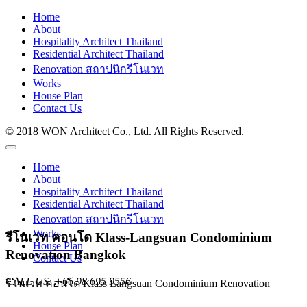
Home
About
Hospitality Architect Thailand
Residential Architect Thailand
Renovation สถาปนิกรีโนเวท
Works
House Plan
Contact Us
© 2018 WON Architect Co., Ltd. All Rights Reserved.
Home
About
Hospitality Architect Thailand
Residential Architect Thailand
Renovation สถาปนิกรีโนเวท
Works
รีโนเวท คอนโด Klass-Langsuan Condominium
House Plan
Renovation Bangkok
Contact Us
CALL US:
+66 98 695 9556
รีโนเวท คอนโด Klass Langsuan Condominium Renovation